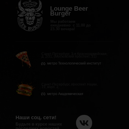
Lounge Beer
Burger
Мы работаем
ежедневно с 11.00 до
23.30 вечера!
Санкт-Петербург, 3-я Красноармейская,
д. 2/31, (Московский проспект, 31)
метро Технологический институт
Санкт-Петербург, проспект Науки,
19, корп. 2,
метро Академическая
Наши соц. сети!
Будьте в курсе наших
последних новостей